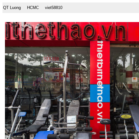
QT Luong
HCMC
viet58810