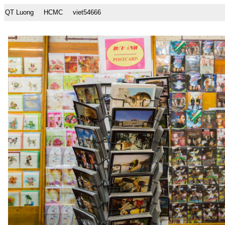
QT Luong
HCMC
viet54666