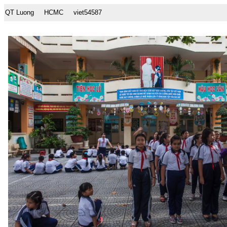
QT Luong
HCMC
viet54587